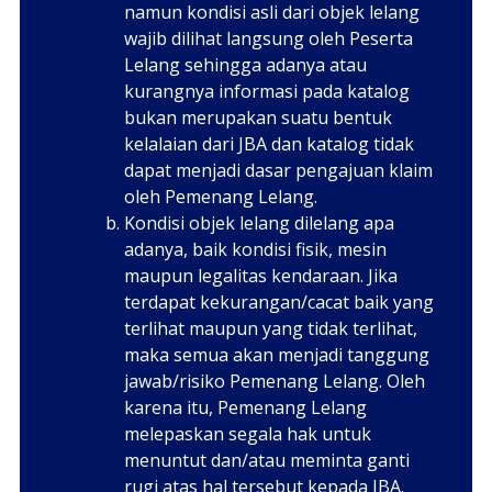
namun kondisi asli dari objek lelang
wajib dilihat langsung oleh Peserta
Lelang sehingga adanya atau
kurangnya informasi pada katalog
bukan merupakan suatu bentuk
kelalaian dari JBA dan katalog tidak
dapat menjadi dasar pengajuan klaim
oleh Pemenang Lelang.
Kondisi objek lelang dilelang apa
adanya, baik kondisi fisik, mesin
maupun legalitas kendaraan. Jika
terdapat kekurangan/cacat baik yang
terlihat maupun yang tidak terlihat,
maka semua akan menjadi tanggung
jawab/risiko Pemenang Lelang. Oleh
karena itu, Pemenang Lelang
melepaskan segala hak untuk
menuntut dan/atau meminta ganti
rugi atas hal tersebut kepada JBA.