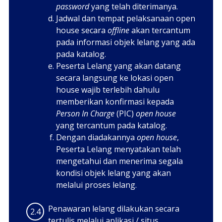
password
yang telah diterimanya.
Jadwal dan tempat pelaksanaan open
house secara
offline
akan tercantum
pada informasi objek lelang yang ada
pada katalog.
Peserta Lelang yang akan datang
secara langsung ke lokasi open
house wajib terlebih dahulu
memberikan konfirmasi kepada
Person In Charge
(PIC)
open house
yang tercantum pada katalog.
Dengan diadakannya
open house
,
Peserta Lelang menyatakan telah
mengetahui dan menerima segala
kondisi objek lelang yang akan
melalui proses lelang.
Penawaran lelang dilakukan secara
2.4
tertulis melalui aplikasi / situs