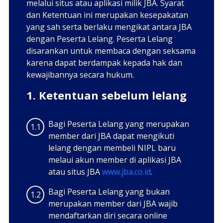
melalui situs atau aplikasi milik JBA. Syarat
dan Ketentuan ini merupakan kesepakatan
yang sah serta berlaku mengikat antara JBA
dengan Peserta Lelang. Peserta Lelang
disarankan untuk membaca dengan seksama
karena dapat berdampak kepada hak dan
kewajibannya secara hukum.
1. Ketentuan sebelum lelang
Bagi Peserta Lelang yang merupakan
1.1
member dari JBA dapat mengikuti
lelang dengan membeli NIPL baru
melaui akun member di aplikasi JBA
atau situs JBA
www.jba.co.id
.
Bagi Peserta Lelang yang bukan
1.2
merupakan member dari JBA wajib
mendaftarkan diri secara online