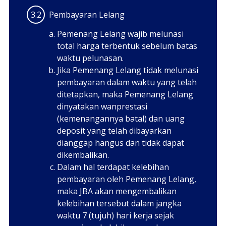
3.2
Pembayaran Lelang
Pemenang Lelang wajib melunasi
total harga terbentuk sebelum batas
waktu pelunasan.
Jika Pemenang Lelang tidak melunasi
pembayaran dalam waktu yang telah
ditetapkan, maka Pemenang Lelang
dinyatakan wanprestasi
(kemenangannya batal) dan uang
deposit yang telah dibayarkan
dianggap hangus dan tidak dapat
dikembalikan.
Dalam hal terdapat kelebihan
pembayaran oleh Pemenang Lelang,
maka JBA akan mengembalikan
kelebihan tersebut dalam jangka
waktu 7 (tujuh) hari kerja sejak