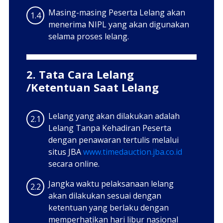
Masing-masing Peserta Lelang akan
1.4
menerima NIPL yang akan digunakan
selama proses lelang.
2. Tata Cara Lelang
/Ketentuan Saat Lelang
Lelang yang akan dilakukan adalah
2.1
Lelang Tanpa Kehadiran Peserta
dengan penawaran tertulis melalui
situs JBA
www.timedauction.jba.co.id
secara online.
Jangka waktu pelaksanaan lelang
2.2
akan dilakukan sesuai dengan
ketentuan yang berlaku dengan
memperhatikan hari libur nasional