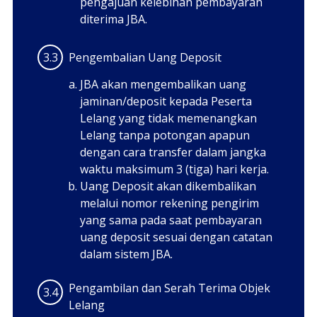
pengajuan kelebihan pembayaran
diterima JBA.
3.3
Pengembalian Uang Deposit
JBA akan mengembalikan uang
jaminan/deposit kepada Peserta
Lelang yang tidak memenangkan
Lelang tanpa potongan apapun
dengan cara transfer dalam jangka
waktu maksimum 3 (tiga) hari kerja.
Uang Deposit akan dikembalikan
melalui nomor rekening pengirim
yang sama pada saat pembayaran
uang deposit sesuai dengan catatan
dalam sistem JBA.
Pengambilan dan Serah Terima Objek
3.4
Lelang