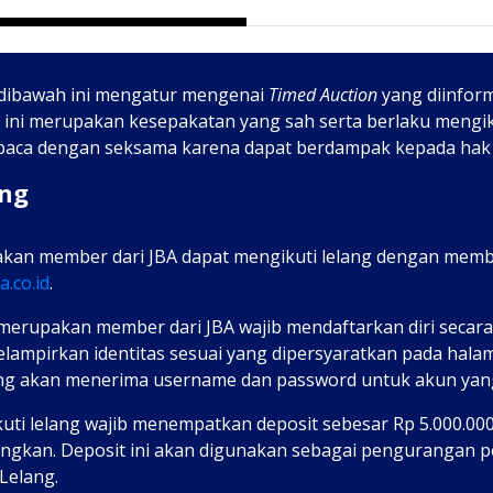
 dibawah ini mengatur mengenai
Timed Auction
yang diinform
an ini merupakan kesepakatan yang sah serta berlaku mengi
baca dengan seksama karena dapat berdampak kepada hak 
ang
akan member dari JBA dapat mengikuti lelang dengan memb
.co.id
.
erupakan member dari JBA wajib mendaftarkan diri secara on
ampirkan identitas sesuai yang dipersyaratkan pada halam
ang akan menerima username dan password untuk akun yang
i lelang wajib menempatkan deposit sebesar Rp 5.000.000,- 
angkan. Deposit ini akan digunakan sebagai pengurangan 
Lelang.