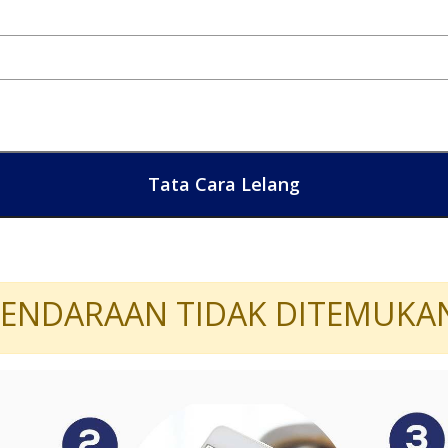
Tata Cara Lelang
ENDARAAN TIDAK DITEMUKA