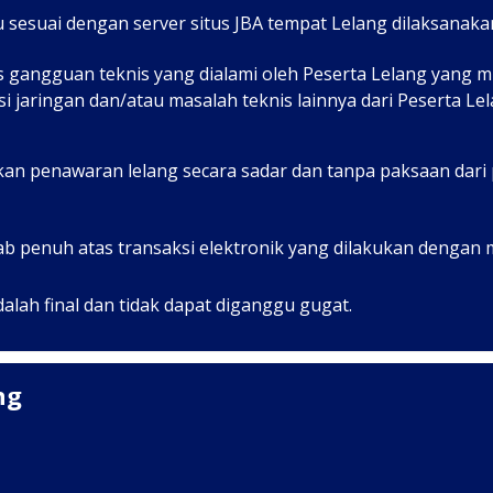
 sesuai dengan server situs JBA tempat Lelang dilaksanaka
s gangguan teknis yang dialami oleh Peserta Lelang yang 
si jaringan dan/atau masalah teknis lainnya dari Peserta 
kan penawaran lelang secara sadar dan tanpa paksaan dar
b penuh atas transaksi elektronik yang dilakukan dengan 
ah final dan tidak dapat diganggu gugat.
ng