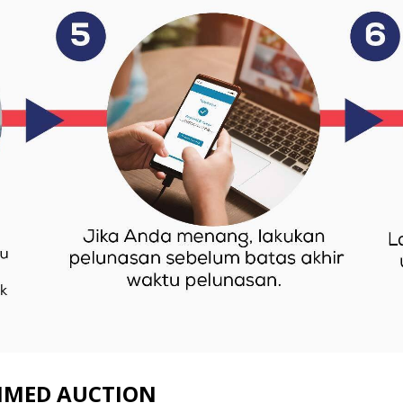
IMED AUCTION