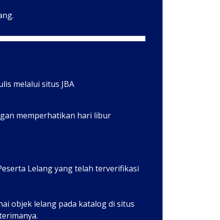
ang.
is melalui situs JBA
ngan memperhatikan hari libur
Peserta Lelang yang telah terverifikasi
i objek lelang pada katalog di situs
terimanya.