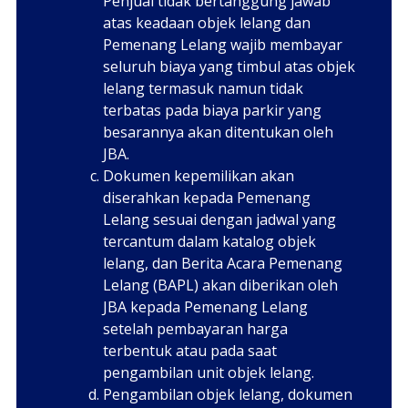
Penjual tidak bertanggung jawab
atas keadaan objek lelang dan
Pemenang Lelang wajib membayar
seluruh biaya yang timbul atas objek
lelang termasuk namun tidak
terbatas pada biaya parkir yang
besarannya akan ditentukan oleh
JBA.
Dokumen kepemilikan akan
diserahkan kepada Pemenang
Lelang sesuai dengan jadwal yang
tercantum dalam katalog objek
lelang, dan Berita Acara Pemenang
Lelang (BAPL) akan diberikan oleh
JBA kepada Pemenang Lelang
setelah pembayaran harga
terbentuk atau pada saat
pengambilan unit objek lelang.
Pengambilan objek lelang, dokumen