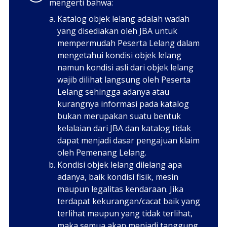
mengerti bahwa:
Katalog objek lelang adalah wadah
yang disediakan oleh JBA untuk
mempermudah Peserta Lelang dalam
mengetahui kondisi objek lelang
namun kondisi asli dari objek lelang
wajib dilihat langsung oleh Peserta
Lelang sehingga adanya atau
kurangnya informasi pada katalog
bukan merupakan suatu bentuk
kelalaian dari JBA dan katalog tidak
dapat menjadi dasar pengajuan klaim
oleh Pemenang Lelang.
Kondisi objek lelang dilelang apa
adanya, baik kondisi fisik, mesin
maupun legalitas kendaraan. Jika
terdapat kekurangan/cacat baik yang
terlihat maupun yang tidak terlihat,
maka semua akan menjadi tanggung