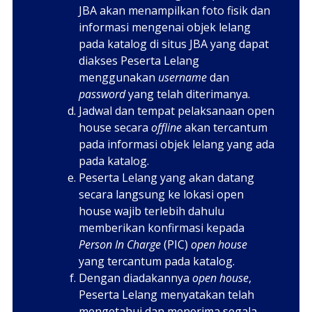
JBA akan menampilkan foto fisik dan
informasi mengenai objek lelang
pada katalog di situs JBA yang dapat
diakses Peserta Lelang
menggunakan
username
dan
password
yang telah diterimanya.
Jadwal dan tempat pelaksanaan open
house secara
offline
akan tercantum
pada informasi objek lelang yang ada
pada katalog.
Peserta Lelang yang akan datang
secara langsung ke lokasi open
house wajib terlebih dahulu
memberikan konfirmasi kepada
Person In Charge
(PIC)
open house
yang tercantum pada katalog.
Dengan diadakannya
open house
,
Peserta Lelang menyatakan telah
mengetahui dan menerima segala