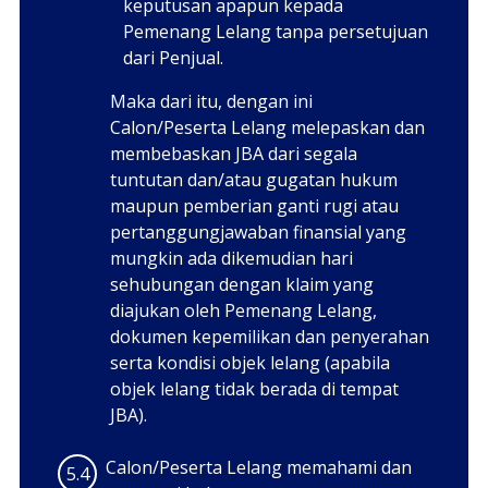
keputusan apapun kepada
Pemenang Lelang tanpa persetujuan
dari Penjual.
Maka dari itu, dengan ini
Calon/Peserta Lelang melepaskan dan
membebaskan JBA dari segala
tuntutan dan/atau gugatan hukum
maupun pemberian ganti rugi atau
pertanggungjawaban finansial yang
mungkin ada dikemudian hari
sehubungan dengan klaim yang
diajukan oleh Pemenang Lelang,
dokumen kepemilikan dan penyerahan
serta kondisi objek lelang (apabila
objek lelang tidak berada di tempat
JBA).
Calon/Peserta Lelang memahami dan
5.4