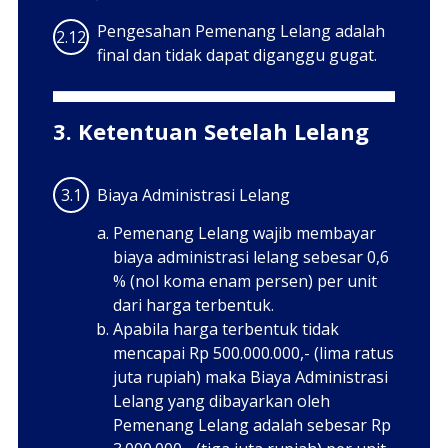
Pengesahan Pemenang Lelang adalah
2.12
final dan tidak dapat diganggu gugat.
3. Ketentuan Setelah Lelang
3.1
Biaya Administrasi Lelang
Pemenang Lelang wajib membayar
biaya administrasi lelang sebesar 0,6
% (nol koma enam persen) per unit
dari harga terbentuk.
Apabila harga terbentuk tidak
mencapai Rp 500.000.000,- (lima ratus
juta rupiah) maka Biaya Administrasi
Lelang yang dibayarkan oleh
Pemenang Lelang adalah sebesar Rp