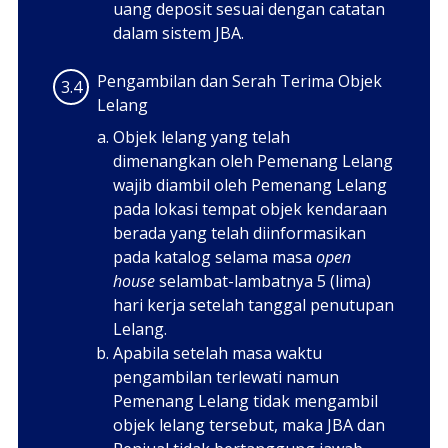
uang deposit sesuai dengan catatan
dalam sistem JBA.
Pengambilan dan Serah Terima Objek
3.4
Lelang
Objek lelang yang telah
dimenangkan oleh Pemenang Lelang
wajib diambil oleh Pemenang Lelang
pada lokasi tempat objek kendaraan
berada yang telah diinformasikan
pada katalog selama masa
open
house
selambat-lambatnya 5 (lima)
hari kerja setelah tanggal penutupan
Lelang.
Apabila setelah masa waktu
pengambilan terlewati namun
Pemenang Lelang tidak mengambil
objek lelang tersebut, maka JBA dan