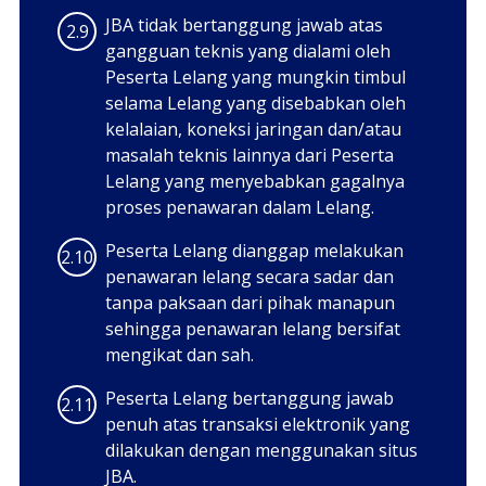
JBA tidak bertanggung jawab atas
2.9
gangguan teknis yang dialami oleh
Peserta Lelang yang mungkin timbul
selama Lelang yang disebabkan oleh
kelalaian, koneksi jaringan dan/atau
masalah teknis lainnya dari Peserta
Lelang yang menyebabkan gagalnya
proses penawaran dalam Lelang.
Peserta Lelang dianggap melakukan
2.10
penawaran lelang secara sadar dan
tanpa paksaan dari pihak manapun
sehingga penawaran lelang bersifat
mengikat dan sah.
Peserta Lelang bertanggung jawab
2.11
penuh atas transaksi elektronik yang
dilakukan dengan menggunakan situs
JBA.