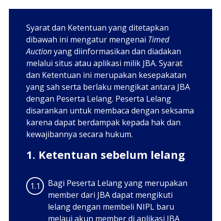
Syarat dan Ketentuan yang ditetapkan
dibawah ini mengatur mengenai
Timed
Auction
yang diinformasikan dan diadakan
melalui situs atau aplikasi milik JBA. Syarat
dan Ketentuan ini merupakan kesepakatan
yang sah serta berlaku mengikat antara JBA
dengan Peserta Lelang. Peserta Lelang
disarankan untuk membaca dengan seksama
karena dapat berdampak kepada hak dan
kewajibannya secara hukum.
1. Ketentuan sebelum lelang
Bagi Peserta Lelang yang merupakan
1.1
member dari JBA dapat mengikuti
lelang dengan membeli NIPL baru
melaui akun member di aplikasi JBA